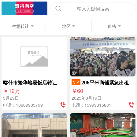
输入关键词搜索
生意转让
地区
价格
图6
喀什市繁华地段饭店转让
205平米商铺紧急出租
VIP
￥12
万
￥60
5月29日
2025年8月19日
电话：18609985799
电话：15999315881