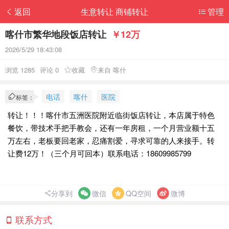
返回
生意转让 商铺转让
管理
喀什市繁华地段饭店转让
￥12万
2026/5/29 18:43:08
浏览 1285
评论 0
收藏
来自 喀什
电话
喀什
医院
标签：
转让！！！喀什市五洲医院附近临街饭店转让，本店属于特色
餐饮，带技术手把手教会，还有一年房租，一个月营业额十五
万左右，老板要回老家，忍痛割爱，寻求可靠的人来接手。转
让费12万！（三个月可回本）联系电话：18609985799
分享到
微信
QQ空间
微博
联系方式