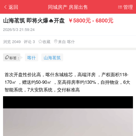
返回
同城房产 房屋出售
管理
山海茗筑 即将火爆🔥开盘
￥5800元 - 6800元
2026/5/3 21:59:24
浏览 2049
评论 3
收藏
来自 喀什
喀什
山海茗筑
标签：
首次开盘性价比高，喀什东城核芯，高端洋房 ，产权面积118-
170㎡ ，赠送约50-90㎡ ，至高得房率约130%，自持物业，6大
智能系统，7大安防系统，交付标准高