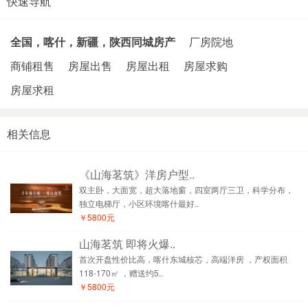
快速导航
全国，喀什，新疆，陕西同城房产
厂房院地
商铺租售
房屋出售
房屋出租
房屋求购
房屋求租
相关信息
《山海茗筑》洋房户型..
双主卧，大面宽，超大落地窗，四室两厅三卫，科学分布，
独立电梯厅，小区环境喀什最好..
￥5800元
山海茗筑 即将火爆..
首次开盘性价比高，喀什东城核芯，高端洋房 ，产权面积
118-170㎡ ，赠送约5..
￥5800元