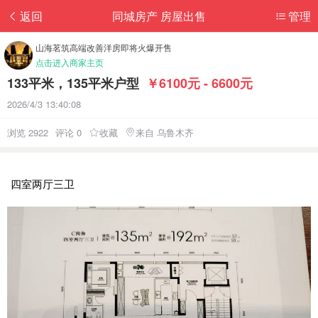
返回
同城房产 房屋出售
管理
山海茗筑高端改善洋房即将火爆开售
点击进入商家主页
133平米，135平米户型
￥6100元 - 6600元
2026/4/3 13:40:08
浏览 2922
评论 0
收藏
来自 乌鲁木齐
四室两厅三卫