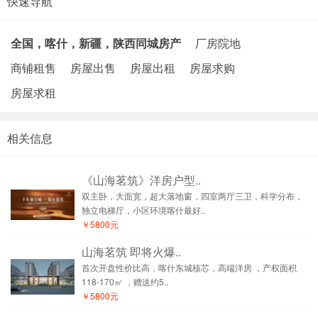
快速导航
全国，喀什，新疆，陕西同城房产
厂房院地
商铺租售
房屋出售
房屋出租
房屋求购
房屋求租
相关信息
《山海茗筑》洋房户型..
双主卧，大面宽，超大落地窗，四室两厅三卫，科学分布，
独立电梯厅，小区环境喀什最好..
￥5800元
山海茗筑 即将火爆..
首次开盘性价比高，喀什东城核芯，高端洋房 ，产权面积
118-170㎡ ，赠送约5..
￥5800元