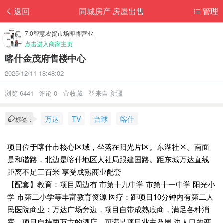
返回
同城房产 房屋出售
管理
7.0智慧农贸市场即将营业
点击进入商家主页
喀什金茂府售楼中心
2025/12/11 18:48:02
浏览 6441
评论 0
收藏
来自 新疆
万达
TV
台球
喀什
标签：
项目位于喀什市核心区域，坐落在阳光片区。东湖社区。南面
是和谐路，北边是喀什地区人社局跟建国路。距东城万达直线
距离不足三百米 享受成熟商业配套
【配套】教育：项目周边有 市第十九中学 市第十一中学 阳光小
学 市第二小学等丰富教育资源 医疗：距项目10分钟内有第二人
民医院商业：万达广场旁边，项目自带成熟底商，满足各种消
费。项目自持两万方的酒店。可满足项目业主及周 边人口的商