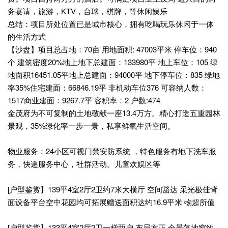
务宴请，旅游，KTV，台球，棋牌，等休闲娱乐
总结：项目所处位置已是城市核心，拥有吃喝玩乐休闲于一体
的生活方式
【沙盘】项目总占地：70亩 用地面积: 47003平米 停车位：940
个 建筑密度20%地上地下总建面：133980平 地上车位：105 绿
地面积16451.05平地上总建面：94000平 地下停车位：835 绿地
率35%住宅建面：66846.19平 非机动车位376 可容纳人数：
1517商业建面：9267.7平 容积率：2 户数:474
金茂府为不可复制的土地敬献一座13.4万方。精心打造五重园林
景观，35%绿化率一步一景，私享鲜氧生活空间。
物业服务：24小区可视门禁安防系统 ，特色服务有地下洗车服
务，快递服务中心，社群活动。儿童欢娱区等
[户型鉴赏】139平4室2厅2卫约7米大横厅 空间豁达 采光极佳背
面设备平台空中花园均可拓展赠送面积达约16.9平米 物超所值
[户型鉴赏】133平4室2厅2卫一梯两户 布局方正 全景落地窗约