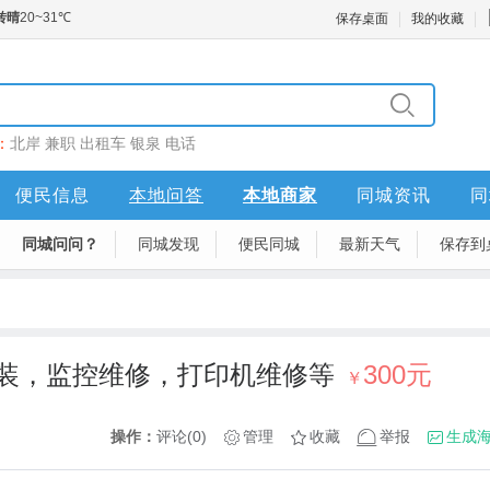
保存桌面
我的收藏
：
北岸
兼职
出租车
银泉
电话
便民信息
本地问答
本地商家
同城资讯
同
同城问问？
同城发现
便民同城
最新天气
保存到
装，监控维修，打印机维修等
300元
￥
操作：
评论(0)
管理
收藏
举报
生成