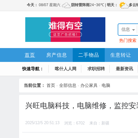
信息
热门搜索
首页
房产信息
二手物品
生意转让
快速导航：
求职信息
喀什人人网
电脑办公
求职招聘
喀什网
最新资讯
当前位置：
首页
-
全部信息
-
办公家具
-
电脑
兴旺电脑科技，电脑维修，监控安
2025/12/5 20:51:13
浏览：6702
来自：新疆