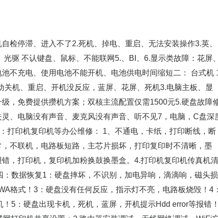
自检停滞、进入不了2.死机、掉电、重启、无法安装操作3.英、
光驱 不认键盘、鼠标、不能联网5.、BI、6.显示类故障：花屏
池不充电、使用电池不能开机、电池供电时间缩短二： 台式机 1
电脑自动关机、重启、开机没反应，蓝屏、花屏、死机3.电脑主板、显
级，免费提供攒机方案；双核主流配置仅需1500元5.硬盘故障
失灵、电脑没有声音、麦克风没有声音、听不见7，电脑，C盘深
等）三：打印机复印机等办公维修： 1、不通电，卡纸，打印断线，断
常，不联机，电路板短路，主芯片损坏，打印复印时不清晰，墨
报错，打印机，复印机加粉换鼓换墨盒。4.打印机复印机传真机
四：数据恢复1：硬盘摔坏，不识别，加电异响，滴滴响，磁头损
WA格式！3：硬盘没有任何反应，指示灯不亮，电路板烧毁！4
5：硬盘出现卡机，死机，蓝屏，开机提示Hdd error等报错