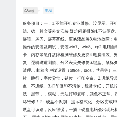
电脑
标签：
服务项目：一：1.不能开机专业维修、没显示、开机
法、德、韩文等外文安装 疑难问题排除4.不认硬盘、
屏暗、屏闪、屏幕亮线、更换液晶屏8.电池故障：电
操作的安装及调试，安装win7、win8、xp2.
卡、内存等硬件故障检测维修及更换4.电脑组装、升
复，逻辑磁道划痕、分区表丢失修复6.键盘、鼠标
清理,，邮箱客户端设置（office，bios，苹果
针，跳行，字位异常，错位，打印空白。2.进纸异
点，不进纸。3.打印复印不清楚，经常卡纸，开机
洗，黑带，，模糊，无法打印复印，颜色不正常。
坏维修！2：硬盘不识别，提示格式化，分区变成R
硬盘可识别，反应很慢，一插上硬盘电脑会出现死机！