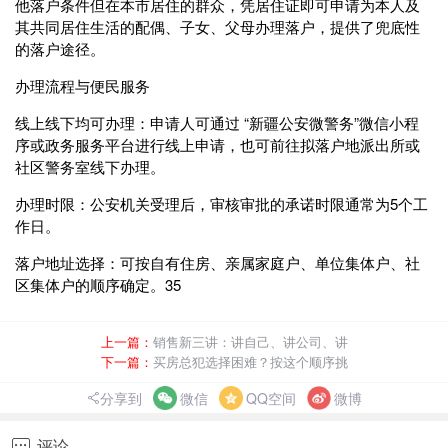
他落户条件但在本市居住的群众，‌凭居住证‌即可申请为本人及
其共同居住生活的配偶、子女、父母办理落户，提供了兜底性
的落户途径。‌‌
办理流程与便民服务
‌线上线下均可办理‌：申请人可通过 ‌“新疆公安微警务”微信小程
序或政务服务平台进行线上申请‌，也可前往拟落户地派出所或
社区警务室线下办理。
‌办理时限‌：公安机关受理后，审核审批的承诺时限通常为‌5个工
作日‌。
‌落户地址选择‌：可按‌自有住房、亲属家庭户、单位集体户、社
区集体户‌的顺序确定。‌‌3‌‌5
上一篇：
销售新三讲：讲自己、讲公司、讲
下一篇：
买房总犯选择困难？按这个顺序挑
分享到
微信
QQ空间
微博
评论
