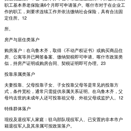
职工基本养老保险满6个月‌即可申请落户。喀什市对于在企业工
作的职工，则要求‌连续工作并依法缴纳社会保险‌，具有合法固
定住所。‌‌1‌‌2
所。‌‌
‌房产与居住类落户‌
‌购房落户‌：在乌鲁木齐，取得《不动产权证书》或购买商品住
房、公寓等并‌已网签备案、缴纳契税‌即可申请。喀什市政策类
似，持房产证明或购房合同、契税证明即可办理。‌‌2‌‌3
‌投靠亲属类落户‌
‌夫妻投靠、父母投靠子女、子女投靠父母‌等是常见的投靠方
式，条件宽松，通常只需提供亲属关系证明。在乌鲁木齐，‌父
母均去世的未成年人‌还可投靠祖父母、外祖父母或监护人。‌‌1‌‌2
‌特殊群体落户‌
‌现役及退役军人家庭‌：驻乌部队现役军人、已安置的非本市户
籍退役军人及其亲属可按政策落户。