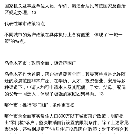
‌国家机关及事业单位人员、华侨、港澳台居民‌等按国家及自治
区规定办理。‌‌1‌‌3
代表性城市政策特点
不同城市的落户政策在具体执行上各有侧重，体现了“一城一
策”的特点。
‌乌鲁木齐市：政策全面，随迁范围广‌
乌鲁木齐作为首府，落户渠道覆盖全面，其显著特点是‌允许随
迁的亲属范围非常广泛‌。在学历、人才、投资创业、安居等多
种渠道下，申请人均可申请本人及其‌配偶、子女、父母、配偶
的父母‌一同迁入，体现了极强的家庭团聚导向。‌‌1‌‌3
‌喀什市：推行“零门槛”，条件更宽松‌
喀什市为全面落实常住人口300万以下城市落户政策，明确提
出‌“零门槛”落户‌，坚决取消自行设置的限制条件。除了上述常见
渠道外，还特别规定了‌“持居住证投靠落户”‌政策：对于不符合其