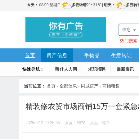
信息
热门搜索
首页
房产信息
二手物品
生意转让
快速导航：
求职信息
喀什人人网
电脑办公
求职招聘
喀什网
最新资讯
当前位置：
首页
-
全部信息
-
同城房产
-
商铺租售
精装修农贸市场商铺15万一套紧急
2025/9/12 20:26:05
浏览：8878
来自：喀什