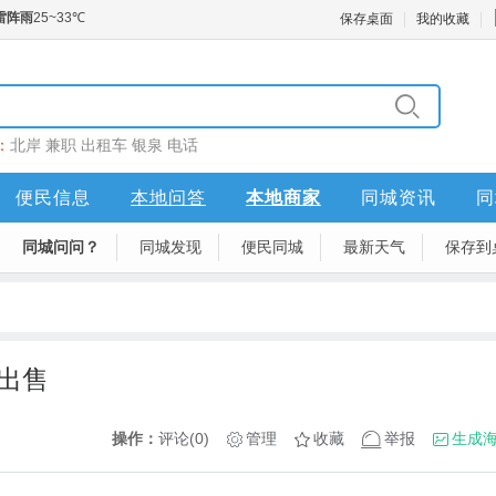
保存桌面
我的收藏
：
北岸
兼职
出租车
银泉
电话
便民信息
本地问答
本地商家
同城资讯
同
同城问问？
同城发现
便民同城
最新天气
保存到
出售
操作：
评论(0)
管理
收藏
举报
生成